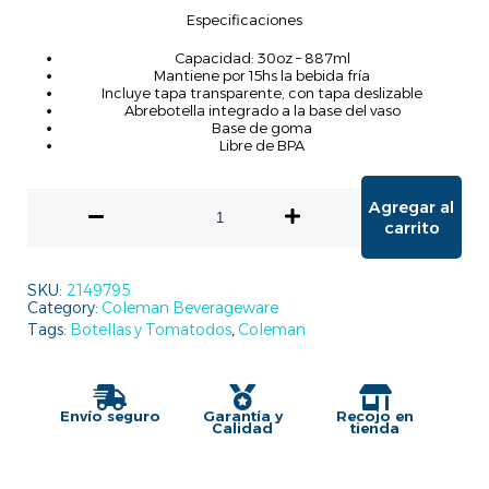
Especificaciones
Capacidad: 30oz – 887ml
Mantiene por 15hs la bebida fría
Incluye tapa transparente, con tapa deslizable
Abrebotella integrado a la base del vaso
Base de goma
Libre de BPA
Agregar al
carrito
SKU:
2149795
Category:
Coleman Beverageware
Tags:
Botellas y Tomatodos
,
Coleman
Envío seguro
Garantía y
Recojo en
Calidad
tienda