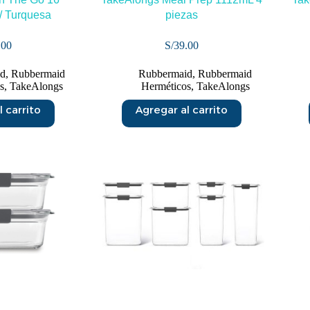
/ Turquesa
piezas
.00
S/
39.00
id
,
Rubbermaid
Rubbermaid
,
Rubbermaid
s
,
TakeAlongs
Herméticos
,
TakeAlongs
 carrito
Agregar al carrito