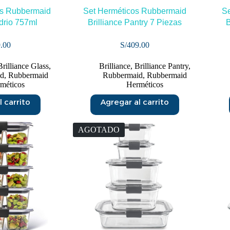
os Rubbermaid
Set Herméticos Rubbermaid
Se
idrio 757ml
Brilliance Pantry 7 Piezas
B
.00
S/
409.00
Brilliance Glass
,
Brilliance
,
Brilliance Pantry
,
id
,
Rubbermaid
Rubbermaid
,
Rubbermaid
méticos
Herméticos
 carrito
Agregar al carrito
AGOTADO