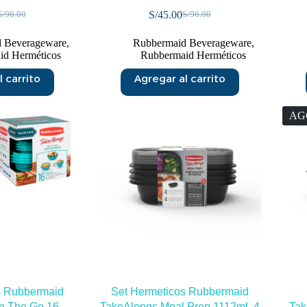
S/
45.00
S/
96.00
S/
96.00
 Beverageware
,
Rubbermaid Beverageware
,
id Herméticos
Rubbermaid Herméticos
 carrito
Agregar al carrito
AG
s Rubbermaid
Set Hermeticos Rubbermaid
n The Go 16
TakeAlongs Meal Prep 1112mL 4
Tak