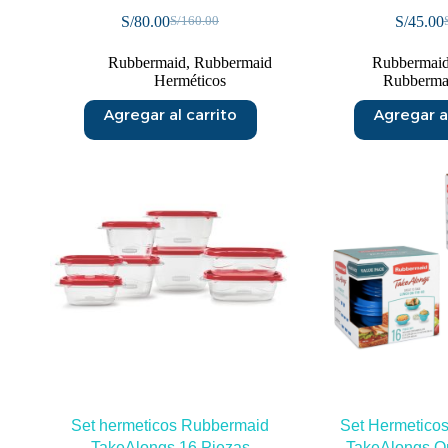
S/
80.00
S/
45.00
S/
160.00
Rubbermaid
,
Rubbermaid
Rubbermaid
Herméticos
Rubberma
Agregar al carrito
Agregar al
Set hermeticos Rubbermaid
Set Hermetico
TakeAlongs 16 Piezas
TakeAlongs O