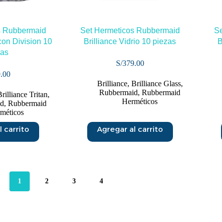
s Rubbermaid
Set Hermeticos Rubbermaid
Se
 con Division 10
Brilliance Vidrio 10 piezas
B
zas
S/
379.00
.00
Brilliance
,
Brilliance Glass
,
Rubbermaid
,
Rubbermaid
rilliance Tritan
,
Herméticos
id
,
Rubbermaid
méticos
 carrito
Agregar al carrito
1
2
3
4