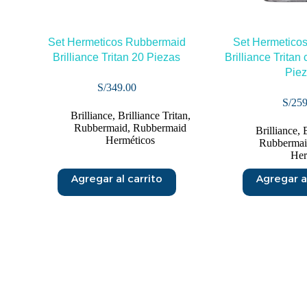
Set Hermeticos Rubbermaid
Set Hermetico
Brilliance Tritan 20 Piezas
Brilliance Tritan
Pie
S/
349.00
S/
259
Brilliance
,
Brilliance Tritan
,
Rubbermaid
,
Rubbermaid
Brilliance
,
B
Herméticos
Rubberma
Her
Agregar al carrito
Agregar al