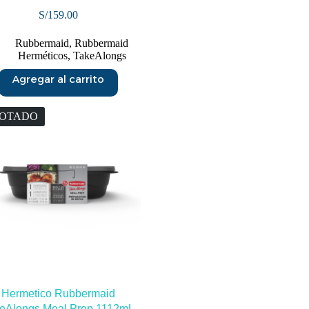
S/
159.00
Rubbermaid
,
Rubbermaid
Herméticos
,
TakeAlongs
Agregar al carrito
OTADO
Hermetico Rubbermaid
eAlongs Meal Prep 1112mL