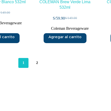
Blanco 532ml
COLEMAN Brew Verde Lima
C
532ml
/
149.00
S/
59.90
S/
149.00
Beverageware
Coleman Beverageware
 carrito
Agregar al carrito
1
2