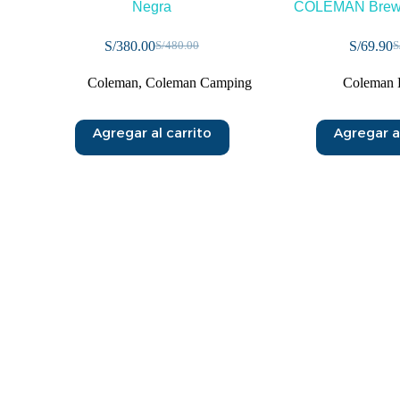
Negra
COLEMAN Brew 
S/
380.00
S/
69.90
S/
480.00
S
Coleman
,
Coleman Camping
Coleman 
Agregar al carrito
Agregar al