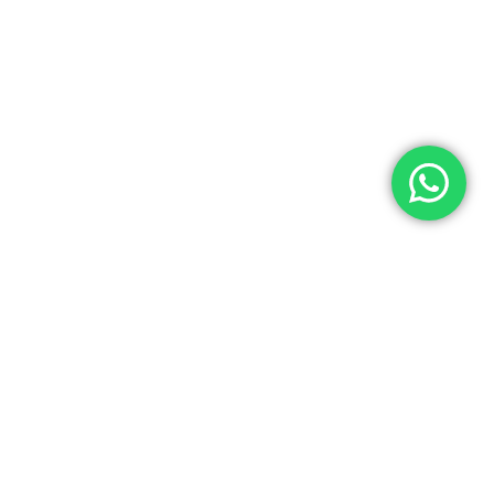
Nuestra tienda
Av. Andres Aramburu nro. 872
Urb. Limatambo Surquillo, Lima
Lima Metropolitana 15047,
Perú