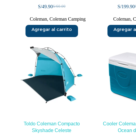
S/
49.90
S/
199.90
S/
60.00
Coleman
,
Coleman Camping
Coleman
,
C
Agregar al carrito
Agregar al
Toldo Coleman Compacto
Cooler Coleman
Skyshade Celeste
Ocean 