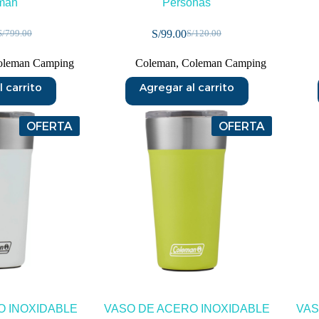
man
Personas
S/
99.00
S/
799.00
S/
120.00
oleman Camping
Coleman
,
Coleman Camping
 carrito
Agregar al carrito
OFERTA
OFERTA
O INOXIDABLE
VASO DE ACERO INOXIDABLE
VAS