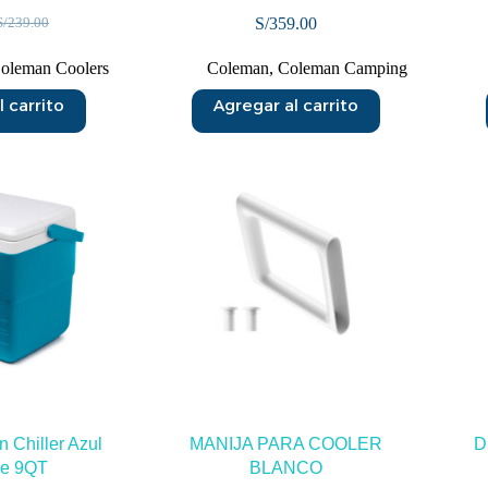
S/
359.00
S/
239.00
oleman Coolers
Coleman
,
Coleman Camping
 carrito
Agregar al carrito
 Chiller Azul
MANIJA PARA COOLER
D
de 9QT
BLANCO