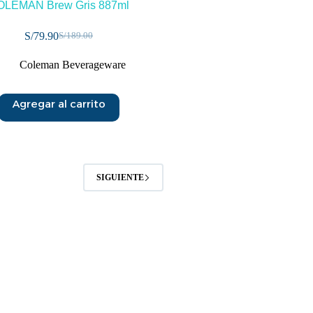
OLEMAN Brew Gris 887ml
S/
79.90
S/
189.00
Coleman Beverageware
Agregar al carrito
SIGUIENTE