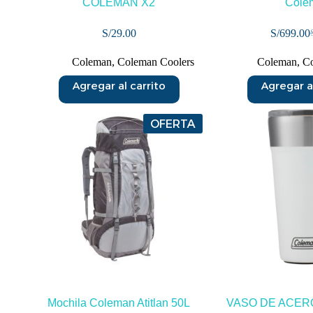
COLEMAN X2
Cole
S/
29.00
S/
699.00
Coleman
,
Coleman Coolers
Coleman
,
C
Agregar al carrito
Agregar al
OFERTA
Mochila Coleman Atitlan 50L
VASO DE ACER