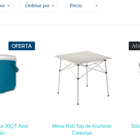
por
Ordenar por
Precio
OFERTA
AG
an 30QT Azul
Mesa Roll Top de Aluminio
Sil
an
Coleman