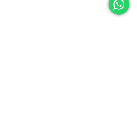
© 2026 Yuner / INTEGRADORES LOGÍSTICOS Y ASISTENCIA ELECTRÓNICA S.A.C
RUC: 20537062666
Acerca de Yuner
Tienda
Nosotros
Terminos y Condiciones