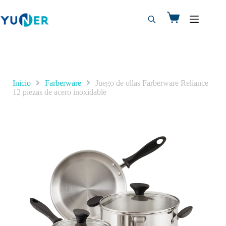
Inicio
Farberware
Juego de ollas Farberware Reliance
12 piezas de acero inoxidable