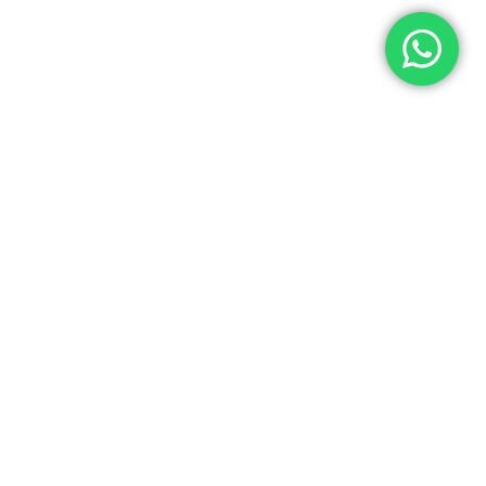
© 2026 Yuner / INTEGRADORES LOGÍSTICOS Y ASISTENCIA ELECTRÓNICA S.A.C
RUC: 20537062666
Acerca de Yuner
Tienda