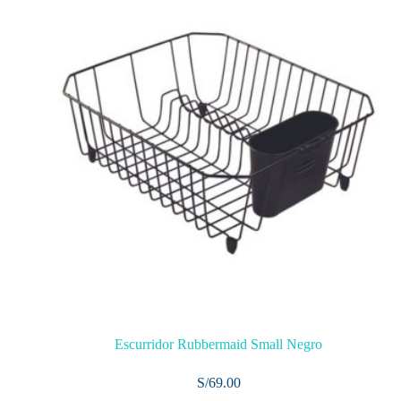
Escurridor Rubbermaid Small Negro
S/
69.00