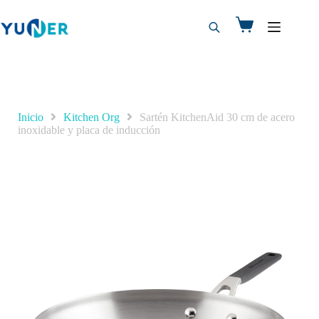
Inicio
Kitchen Org
Sartén KitchenAid 30 cm de acero
inoxidable y placa de inducción