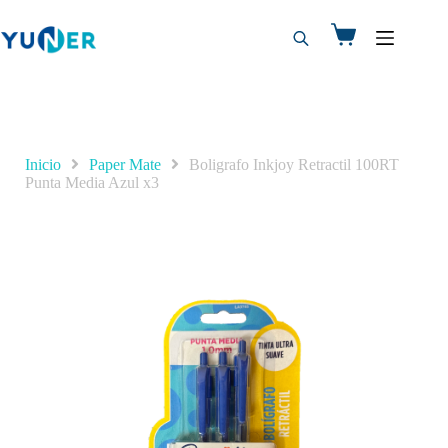
Inicio
Paper Mate
Boligrafo Inkjoy Retractil 100RT
Punta Media Azul x3