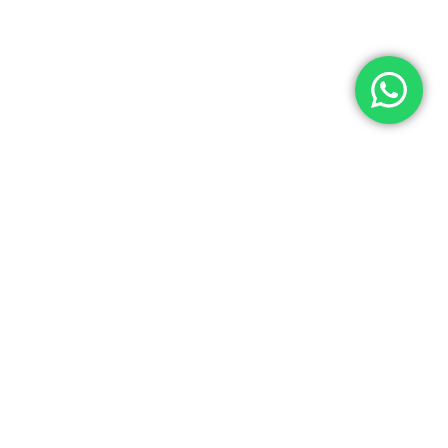
© 2026 Yuner / INTEGRADORES LOGÍSTICOS Y ASISTENCIA ELECTRÓNICA S.A.C
RUC: 20537062666
Acerca de Yuner