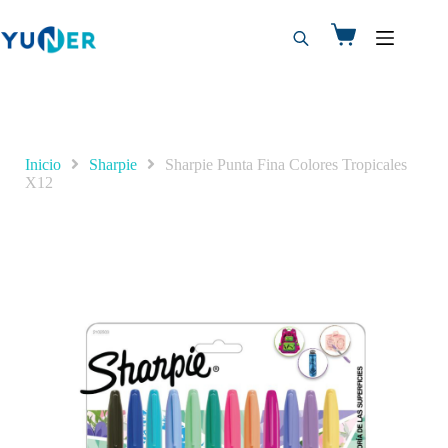
Inicio
Sharpie
Sharpie Punta Fina Colores Tropicales
X12