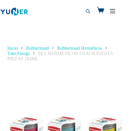
Inicio
Rubbermaid
Rubbermaid Herméticos
TakeAlongs
SET HERMETICOS SNACKTOGO 3
PIEZAS 284ML