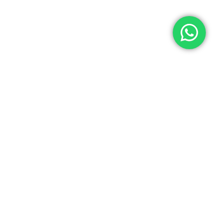
© 2026 Yuner / INTEGRADORES LOGÍSTICOS Y ASISTENCIA ELECTRÓNICA S.A.C
RUC: 20537062666
Acerca de Yuner