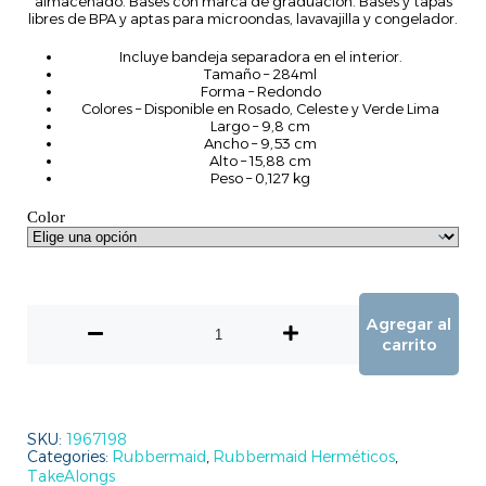
almacenado. Bases con marca de graduación. Bases y tapas
libres de BPA y aptas para microondas, lavavajilla y congelador.
Incluye bandeja separadora en el interior.
Tamaño – 284ml
Forma – Redondo
Colores – Disponible en Rosado, Celeste y Verde Lima
Largo – 9,8 cm
Ancho – 9,53 cm
Alto – 15,88 cm
Peso – 0,127 kg
Color
Agregar al
carrito
SKU:
1967198
Categories:
Rubbermaid
,
Rubbermaid Herméticos
,
TakeAlongs