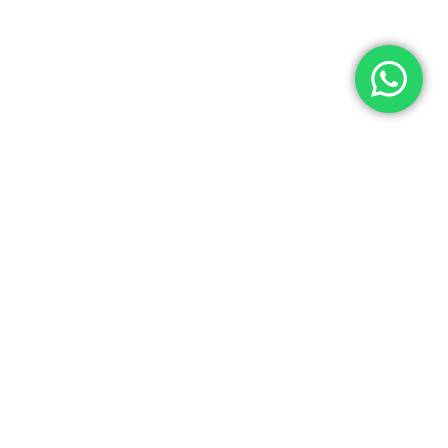
© 2026 Yuner / INTEGRADORES LOGÍSTICOS Y ASISTENCIA ELECTRÓNICA S.A.C
RUC: 20537062666
Acerca de Yuner