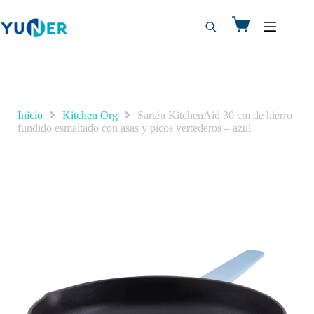
Inicio
Kitchen Org
Sartén KitchenAid 30 cm de hierro
fundido esmaltado con asas y picos vertederos – azul