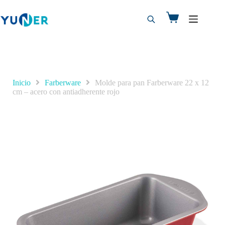
Inicio
Farberware
Molde para pan Farberware 22 x 12
cm – acero con antiadherente rojo