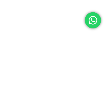
© 2026 Yuner / INTEGRADORES LOGÍSTICOS Y ASISTENCIA ELECTRÓNICA S.A.C
RUC: 20537062666
Acerca de Yuner