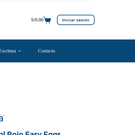
S/
0.00
Iniciar sesión
Escritura
Contacto
l Rojo Easy Eggs