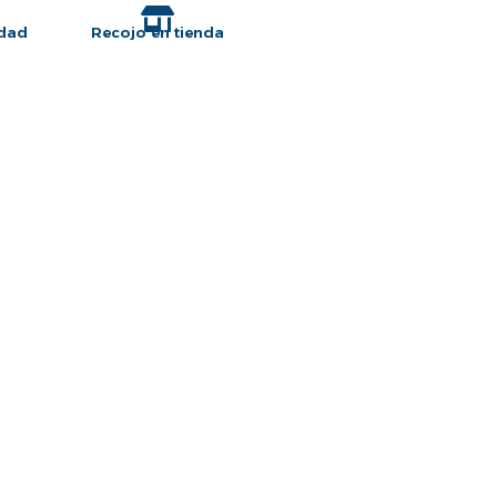
idad
Recojo en tienda