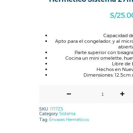
S/
25.0
Capacidad d
Apto para el congelador, y al micr
abiert
Parte superior con bisagra 
Cocina un mini omelette, huev
Libre de
Hechos en Nuev
Dimensiones: 12.5cm 
SKU:
1117ZS
Category:
Sistema
Tag:
Envases Herméticos