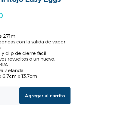
0
e 271ml
oondas con la salida de vapor
a
y clip de cierre fácil
os revueltos o un huevo.
 BPA
a Zelanda
x 6.7cm x 13.7cm
Agregar al carrito