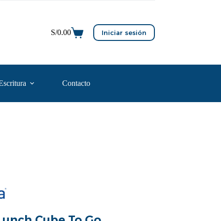
S/
0.00
Iniciar sesión
Escritura
Contacto
 Lunch Cube To Go