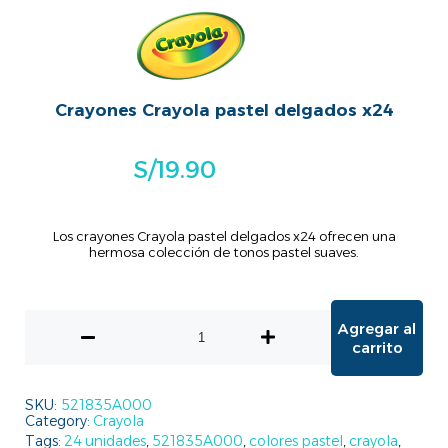
Crayones Crayola pastel delgados x24
S/
19.90
Los crayones Crayola pastel delgados x24 ofrecen una
hermosa colección de tonos pastel suaves.
Agregar al
carrito
SKU:
521835A000
Category:
Crayola
Tags:
24 unidades
,
521835A000
,
colores pastel
,
crayola
,