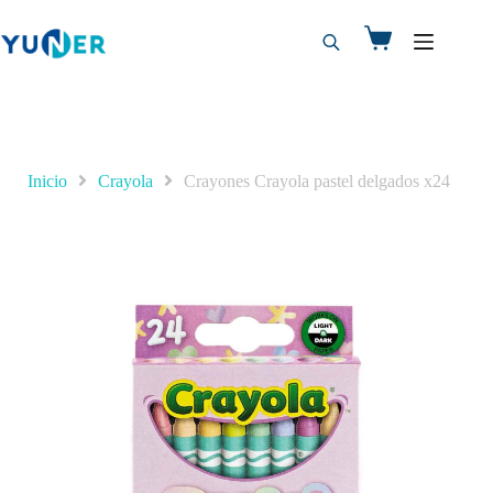
Inicio
Crayola
Crayones Crayola pastel delgados x24