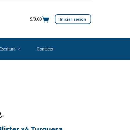
S/
0.00
Iniciar sesión
Escritura
Contacto
Blister x4 Turquesa