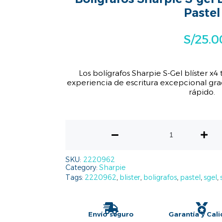
Pastel
S/
25.0
Los bolígrafos Sharpie S-Gel blíster x4
experiencia de escritura excepcional grac
rápido.
SKU:
2220962
Category:
Sharpie
Tags:
2220962
,
blister
,
boligrafos
,
pastel
,
sgel
,
Envío seguro
Garantía y Cal