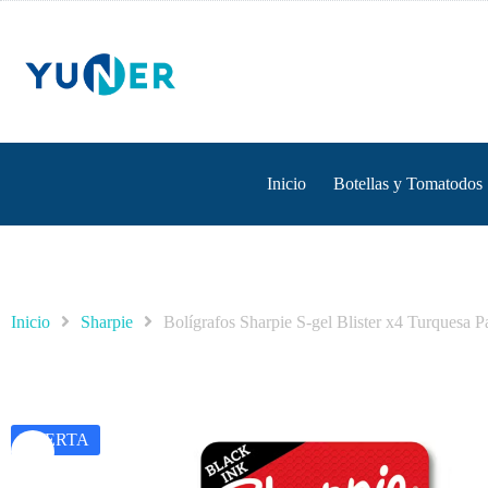
Inicio
Botellas y Tomatodos
Inicio
Sharpie
Bolígrafos Sharpie S-gel Blister x4 Turquesa Pa
OFERTA