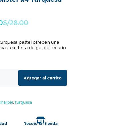
0
S/
28.00
 turquesa pastel ofrecen una
ias a su tinta de gel de secado
Agregar al carrito
sharpie
,
turquesa
idad
Recojo en tienda