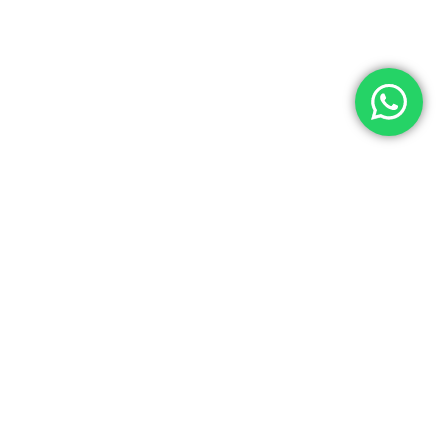
© 2026 Yuner / INTEGRADORES LOGÍSTICOS Y ASISTENCIA ELECTRÓNICA S.A.C
RUC: 20537062666