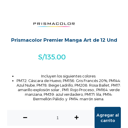
Prismacolor Premier Manga Art de 12 Und
S/
135.00
Incluyen los siguientes colores:
PM72: Cáscara de Huevo,
PM156: Gris Francés 20%, PM144:
Azul Nube, PM78: Beige Ladrillo, PM208: Rosa Ballet
, PM17:
amarillo explosión solar , PM1: Rojo Proceso:, PM164: verde
manzana, PM39: azul verdadero, PM171: lila, PM14:
Bermellón Pálido: y PM14: marrón siena.
Agregar al
carrito