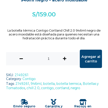
946ml negro – acero inoxidable
S/
159.00
La botella térmica Contigo Cortland Chill 2.0 946ml negro de
acero inoxidable está diseñada para quienes necesitan una
hidratación práctica durante todo el día.
Agregar al
carrito
SKU:
2149261
Category:
Contigo
Tags:
2149261
,
946ml
,
botella
,
botella termica
,
Botellas y
Tomatodos
,
chill 2.0
,
contigo
,
cortland
,
negro
Envío seguro
Garantía y
Recojo en