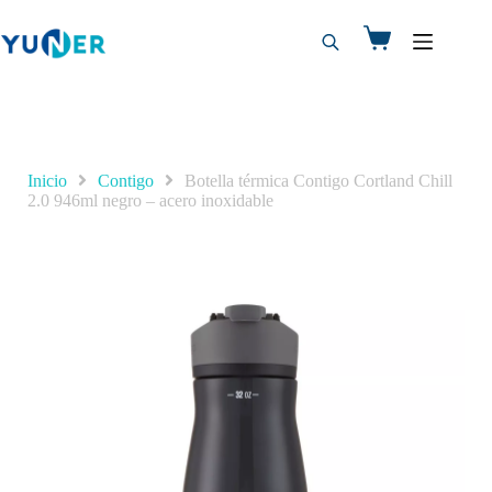
Inicio
Contigo
Botella térmica Contigo Cortland Chill
2.0 946ml negro – acero inoxidable